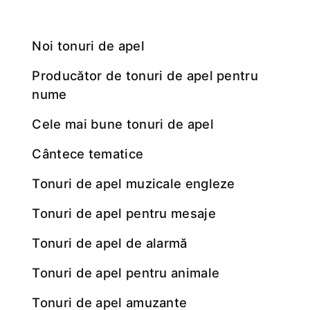
Noi tonuri de apel
producător de tonuri de apel pentru
nume
Cele mai bune tonuri de apel
Cântece tematice
Tonuri de apel muzicale engleze
Tonuri de apel pentru mesaje
Tonuri de apel de alarmă
Tonuri de apel pentru animale
Tonuri de apel amuzante