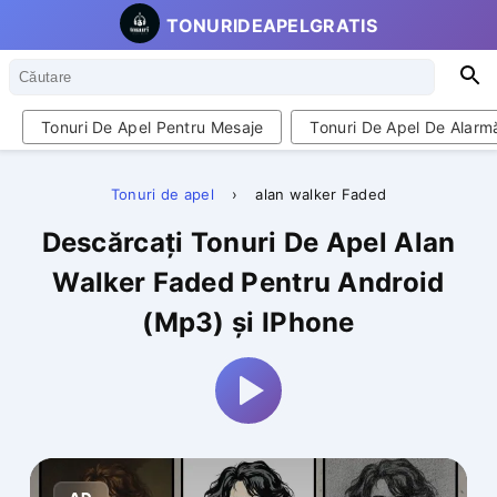
TONURIDEAPELGRATIS
Căutare
C
Tonuri De Apel Pentru Mesaje
Tonuri De Apel De Alarm
Tonuri de apel
›
alan walker Faded
Descărcați Tonuri De Apel Alan
Walker Faded Pentru Android
(Mp3) și IPhone