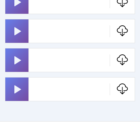
Ton De Apel Rusesti
Ton De Apel Parazitii
Ton De Apel Mesaj Samsung
Ton De Apel Nikos Vertis