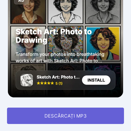
DESCĂRCAȚI MP3