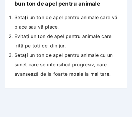
bun ton de apel pentru animale
Setați un ton de apel pentru animale care vă
place sau vă place.
Evitați un ton de apel pentru animale care
irită pe toți cei din jur.
Setați un ton de apel pentru animale cu un
sunet care se intensifică progresiv, care
avansează de la foarte moale la mai tare.