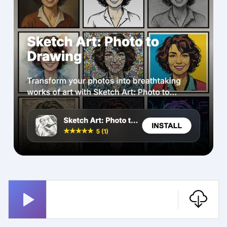
Ton De Apel Rață