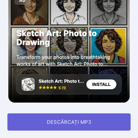
DESCĂRCAȚI MP3