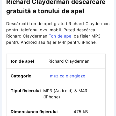
Richard Clayderman descărcare
gratuită a tonului de apel
Descărcați ton de apel gratuit Richard Clayderman
pentru telefonul dvs. mobil. Puteți descărca
Richard Clayderman
Ton de apel
ca fișier MP3
pentru Android sau fișier M4r pentru iPhone.
ton de apel
Richard Clayderman
Categorie
muzicale engleze
Tipul fișierului
MP3 (Android) & M4R
(iPhone)
Dimensiunea fișierului
475 kB