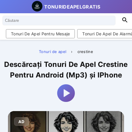
TONURIDEAPELGRATIS
Căutare
C
Tonuri De Apel Pentru Mesaje
Tonuri De Apel De Alarm
Tonuri de apel
›
crestine
Descărcați Tonuri De Apel Crestine
Pentru Android (Mp3) și IPhone