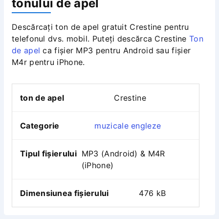
tonului de apel
Descărcați ton de apel gratuit Crestine pentru
telefonul dvs. mobil. Puteți descărca Crestine
Ton
de apel
ca fișier MP3 pentru Android sau fișier
M4r pentru iPhone.
ton de apel
Crestine
Categorie
muzicale engleze
Tipul fișierului
MP3 (Android) & M4R
(iPhone)
Dimensiunea fișierului
476 kB