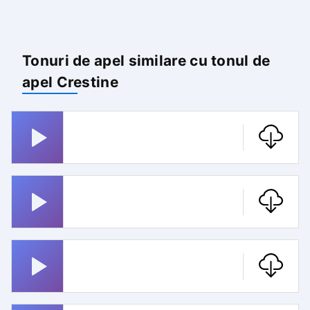
Tonuri de apel similare cu tonul de
apel Crestine
Ton De Apel Zaza Bujaa
Beats
Ton De Apel Rafael Hakim
Ton De Apel Modern Talking