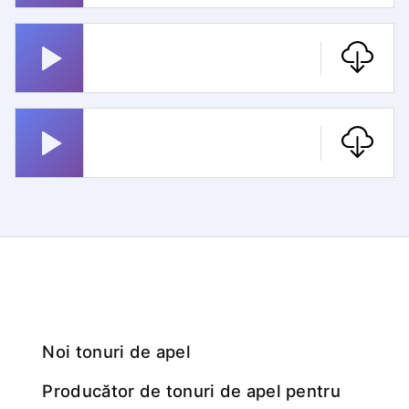
Ton De Apel Faine
Ton De Apel Deosebite
Noi tonuri de apel
producător de tonuri de apel pentru