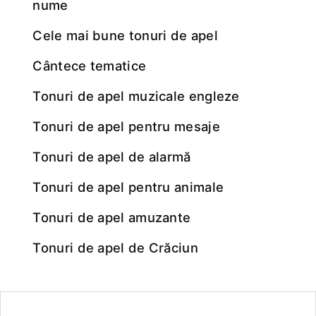
nume
Cele mai bune tonuri de apel
Cântece tematice
Tonuri de apel muzicale engleze
Tonuri de apel pentru mesaje
Tonuri de apel de alarmă
Tonuri de apel pentru animale
Tonuri de apel amuzante
Tonuri de apel de Crăciun