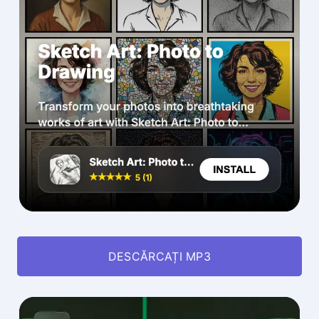
DESCĂRCAȚI MP3