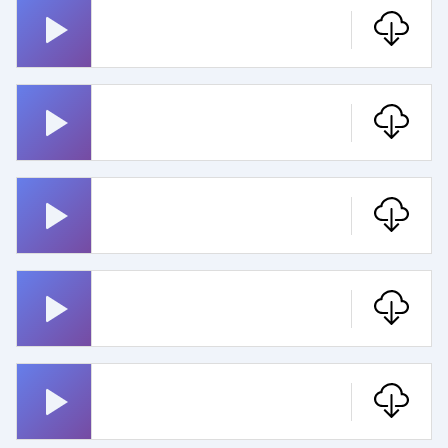
Ton De Apel Richard
Clayderman
Ton De Apel Jerusalema
Ton De Apel Leo Rojas El
Condor Pasa
Ton De Apel Orientale
Ton De Apel Mesaj Iphone