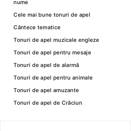
nume
Cele mai bune tonuri de apel
Cântece tematice
Tonuri de apel muzicale engleze
Tonuri de apel pentru mesaje
Tonuri de apel de alarmă
Tonuri de apel pentru animale
Tonuri de apel amuzante
Tonuri de apel de Crăciun