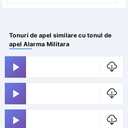
Tonuri de apel similare cu tonul de
apel Alarma Militara
Ton De Apel Zaza Bujaa
Beats
Ton De Apel Rafael Hakim
Ton De Apel Modern Talking