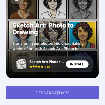
DESCĂRCAȚI MP3