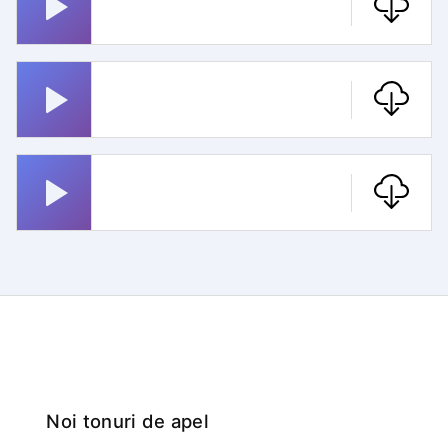
Ton De Apel Sms Fluier
Ton De Apel Faine
Ton De Apel Deosebite
Noi tonuri de apel