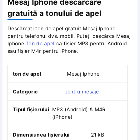
Mesaj Iphone descărcare
gratuită a tonului de apel
Descărcați ton de apel gratuit Mesaj Iphone
pentru telefonul dvs. mobil. Puteți descărca Mesaj
Iphone
Ton de apel
ca fișier MP3 pentru Android
sau fișier M4r pentru iPhone.
ton de apel
Mesaj Iphone
Categorie
pentru mesaje
Tipul fișierului
MP3 (Android) & M4R
(iPhone)
Dimensiunea fișierului
21 kB