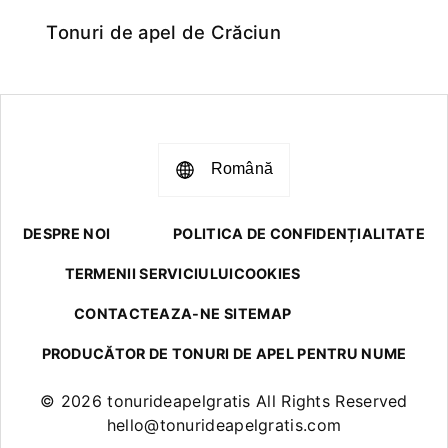
Tonuri de apel de Crăciun
Română
DESPRE NOI
POLITICA DE CONFIDENȚIALITATE
TERMENII SERVICIULUI
COOKIES
CONTACTEAZA-NE
SITEMAP
PRODUCĂTOR DE TONURI DE APEL PENTRU NUME
© 2026 tonurideapelgratis All Rights Reserved
hello@tonurideapelgratis.com