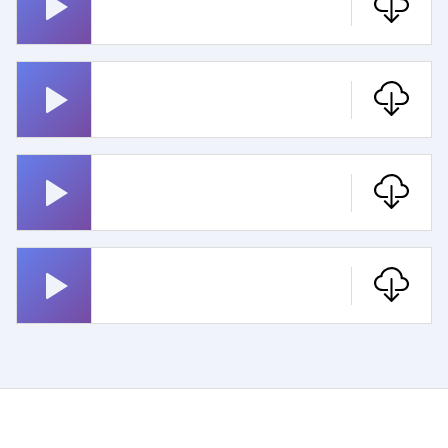
Apa
Ton De Apel Rauf Faik Zil
Sesi
Ton De Apel Muziton
Ton De Apel Iphone 13
Klingelton