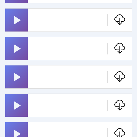
Ton De Apel Motorola
Ton De Apel Carmen De La
Salciua
Ton De Apel Peaky Blinders
Ton De Apel Techno
Ton De Apel Western