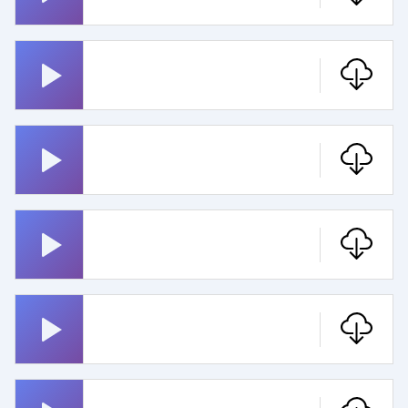
Ton De Apel Minion Papaya
Ton De Apel Rocky Balboa
Ton De Apel Cal
Ton De Apel Vivaldi
Ton De Apel Vladuta Lupau