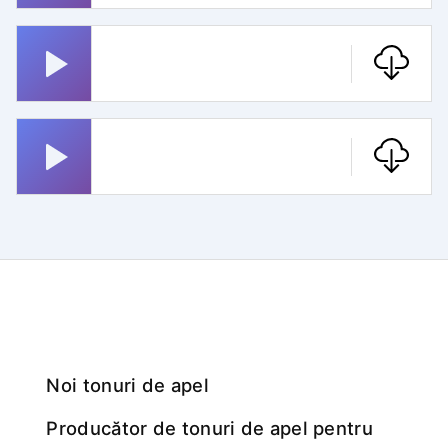
Ton De Apel Faine
Ton De Apel Deosebite
Noi tonuri de apel
producător de tonuri de apel pentru