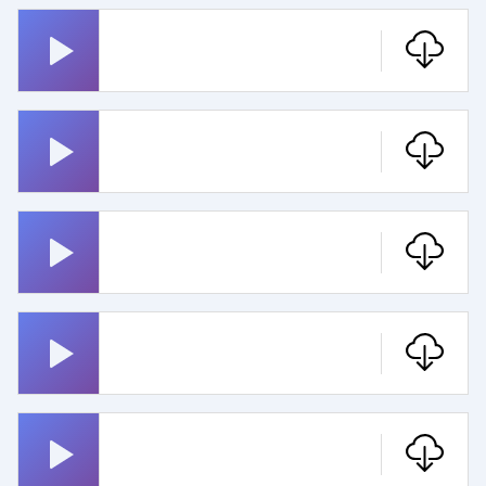
Ton De Apel Alan Walker
Faded
Ton De Apel El Regalo
Mayel Jimenez
Ton De Apel Gheorghe
Zamfir
Ton De Apel Ed Sheeran
Ton De Apel Sms Fluier