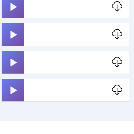
Ton De Apel Leo Rojas El
Condor Pasa
Ton De Apel Alan Walker
Faded
Ton De Apel Ed Sheeran
Ton De Apel Deosebite