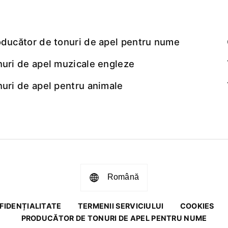
roducător de tonuri de apel pentru nume
onuri de apel muzicale engleze
onuri de apel pentru animale
Română
FIDENȚIALITATE
TERMENII SERVICIULUI
COOKIES
PRODUCĂTOR DE TONURI DE APEL PENTRU NUME