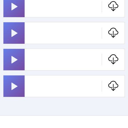
Ton De Apel Jerusalema
Ton De Apel Mesaj Iphone
Ton De Apel Gheorghe Zamfir
Ton De Apel Faine