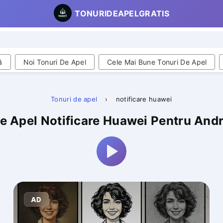
TONURIDEAPELGRATIS
ă
Noi Tonuri De Apel
Cele Mai Bune Tonuri De Apel
Tonuri de apel
›
notificare huawei
De Apel Notificare Huawei Pentru Andr