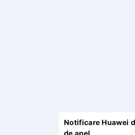
Notificare Huawei d
de apel