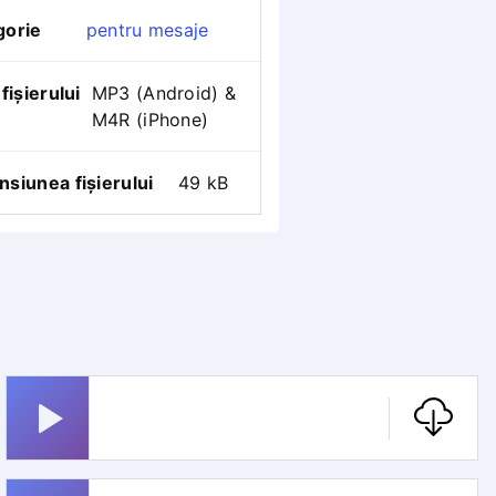
gorie
pentru mesaje
 fișierului
MP3 (Android) &
M4R (iPhone)
siunea fișierului
49 kB
Ton De Apel Modern Talking