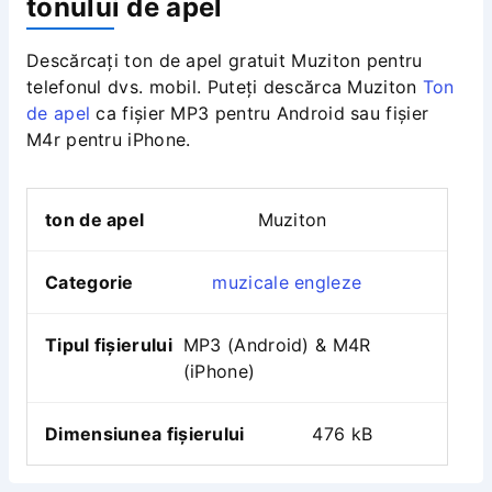
tonului de apel
Descărcați ton de apel gratuit Muziton pentru
telefonul dvs. mobil. Puteți descărca Muziton
Ton
de apel
ca fișier MP3 pentru Android sau fișier
M4r pentru iPhone.
ton de apel
Muziton
Categorie
muzicale engleze
Tipul fișierului
MP3 (Android) & M4R
(iPhone)
Dimensiunea fișierului
476 kB