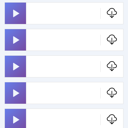
Ton De Apel Alan Walker
Faded
Ton De Apel El Regalo
Mayel Jimenez
Ton De Apel Gheorghe
Zamfir
Ton De Apel Ed Sheeran
Ton De Apel Sms Fluier