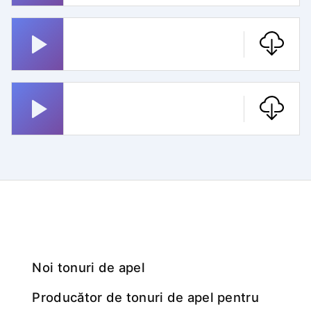
Ton De Apel Faine
Ton De Apel Deosebite
Noi tonuri de apel
producător de tonuri de apel pentru