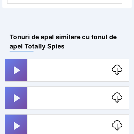
Tonuri de apel similare cu tonul de
apel Totally Spies
Ton De Apel Zaza Bujaa
Beats
Ton De Apel Rafael Hakim
Ton De Apel Modern Talking