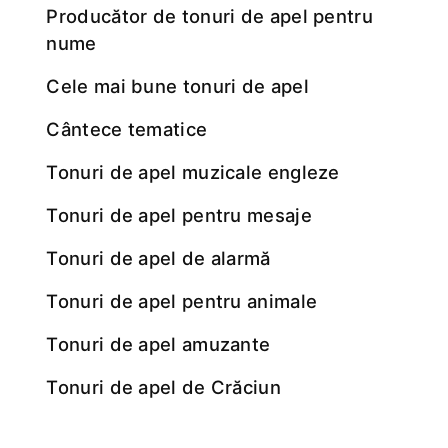
producător de tonuri de apel pentru
nume
Cele mai bune tonuri de apel
Cântece tematice
Tonuri de apel muzicale engleze
Tonuri de apel pentru mesaje
Tonuri de apel de alarmă
Tonuri de apel pentru animale
Tonuri de apel amuzante
Tonuri de apel de Crăciun