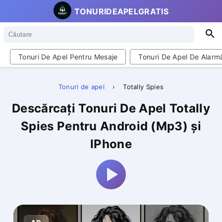
TONURIDEAPELGRATIS
Căutare
C
Tonuri De Apel Pentru Mesaje
Tonuri De Apel De Alarm
Tonuri de apel
›
Totally Spies
Descărcați Tonuri De Apel Totally
Spies Pentru Android (Mp3) și
IPhone