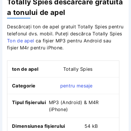
Totally Spies descărcare gratuită
a tonului de apel
Descărcați ton de apel gratuit Totally Spies pentru
telefonul dvs. mobil. Puteți descărca Totally Spies
Ton de apel
ca fișier MP3 pentru Android sau
fișier M4r pentru iPhone.
ton de apel
Totally Spies
Categorie
pentru mesaje
Tipul fișierului
MP3 (Android) & M4R
(iPhone)
Dimensiunea fișierului
54 kB